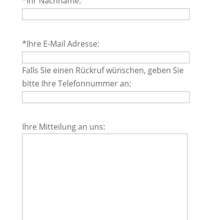
*Ihr Nachname:
Feld
leer.
Bitte
*Ihre E-Mail Adresse:
lasse
dieses
Falls Sie einen Rückruf wünschen, geben Sie
Feld
bitte Ihre Telefonnummer an:
leer.
Bitte
Ihre Mitteilung an uns:
lasse
dieses
Feld
leer.