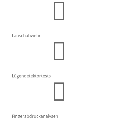

Lauschabwehr

Lügendetektor­tests

Fingerabdruck­analysen